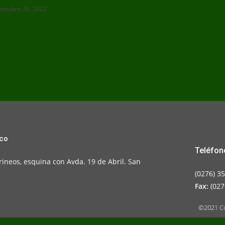
octubre 26, 2022
sco
Teléfon
rineos, esquina con Avda. 19 de Abril. San
(0276) 3
Fax:
(027
©2021 Co