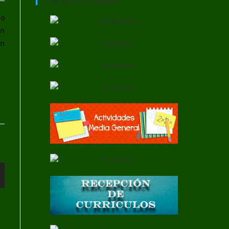
Secciones De Interés
ño
in
on