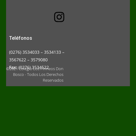
Teléfonos
(0276) 3534033 – 3534133 –
3567622 – 3579080
Fax:
(0276) 3534522
©2021 Colegio Los Pirineos Don
Bosco - Todos Los Derechos
Reservados
S
p
i
l
l