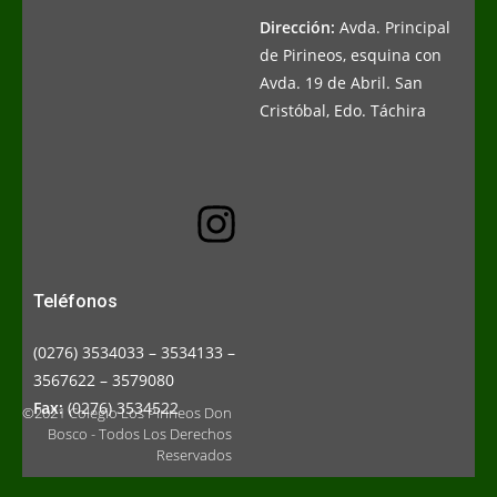
Dirección:
Avda. Principal
de Pirineos, esquina con
Avda. 19 de Abril. San
Cristóbal, Edo. Táchira
Teléfonos
(0276) 3534033 – 3534133 –
3567622 – 3579080
Fax:
(0276) 3534522
©2021 Colegio Los Pirineos Don
Bosco - Todos Los Derechos
Reservados