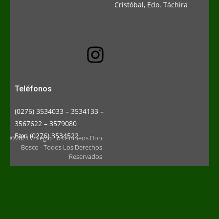
Cristóbal, Edo. Táchira
Teléfonos
(0276) 3534033 – 3534133 –
3567622 – 3579080
Fax:
(0276) 3534522
©2021 Colegio Los Pirineos Don
Bosco - Todos Los Derechos
Reservados
S
p
i