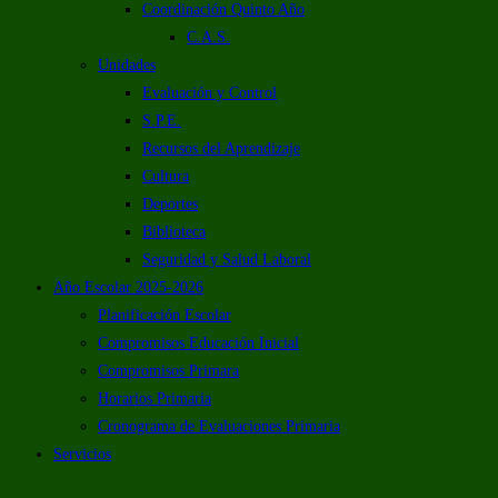
Coordinación Quinto Año
C.A.S.
Unidades
Evaluación y Control
S.P.E.
Recursos del Aprendizaje
Cultura
Deportes
Biblioteca
Seguridad y Salud Laboral
Año Escolar 2025-2026
Planificación Escolar
Compromisos Educación Inicial
Compromisos Primara
Horarios Primaria
Cronograma de Evaluaciones Primaria
Servicios