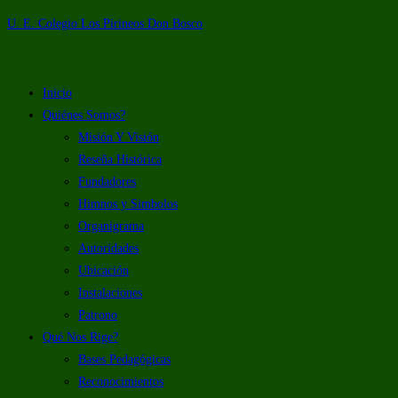
U. E. Colegio Los Pirineos Don Bosco
Inicio
Quiénes Somos?
Misión Y Visión
Reseña Histórica
Fundadores
Himnos y Simbolos
Organigrama
Autoridades
Ubicación
Instalaciones
Patrono
Qué Nos Rige?
Bases Pedagógicas
Reconocimientos