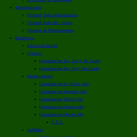
Administración
Personal Sede Administrativa
Personal Sede del Colegio
Personal de Mantenimiento
Académica
Educación Inicial
Primaria
Coordinación 1ro, 2do y 3er Grado
Coordinación 4to, 5to y 6to Grado
Media General
Coordinación de Primer Año
Coordinación Segundo Año
Coordinación Tercer Año
Coordinacion Cuarto Año
Coordinación Quinto Año
C.A.S.
Unidades