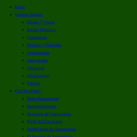
Inicio
Quiénes Somos?
Misión Y Visión
Reseña Histórica
Fundadores
Himnos y Simbolos
Organigrama
Autoridades
Ubicación
Instalaciones
Patrono
Qué Nos Rige?
Bases Pedagógicas
Reconocimientos
Acuerdos de Convivencia
Perfil del Estudiante
Justificación de Inasistencias
El Proceso de Aprendizaje