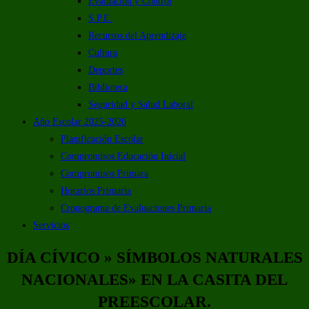
Evaluación y Control
S.P.E.
Recursos del Aprendizaje
Cultura
Deportes
Biblioteca
Seguridad y Salud Laboral
Año Escolar 2025-2026
Planificación Escolar
Compromisos Educación Inicial
Compromisos Primara
Horarios Primaria
Cronograma de Evaluaciones Primaria
Servicios
DÍA CÍVICO » SÍMBOLOS NATURALES
NACIONALES» EN LA CASITA DEL
PREESCOLAR.