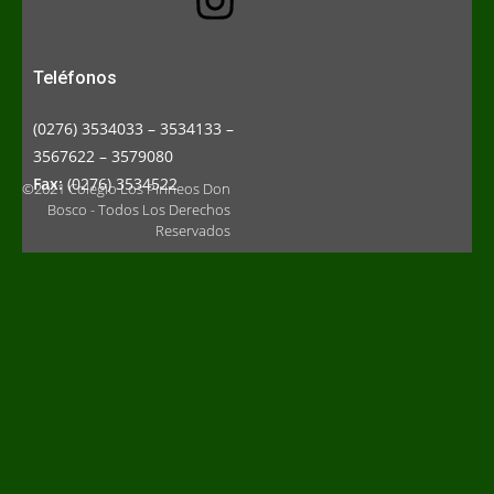
Teléfonos
(0276) 3534033 – 3534133 –
3567622 – 3579080
Fax:
(0276) 3534522
©2021 Colegio Los Pirineos Don
Bosco - Todos Los Derechos
Reservados
S
p
i
l
l
e
n