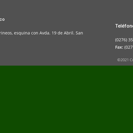
sco
Teléfon
rineos, esquina con Avda. 19 de Abril. San
(0276) 3
Fax:
(027
©2021 Co