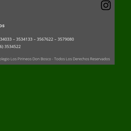
os
534033 – 3534133 – 3567622 – 3579080
6) 3534522
legio Los Pirineos Don Bosco - Todos Los Derechos Reservados