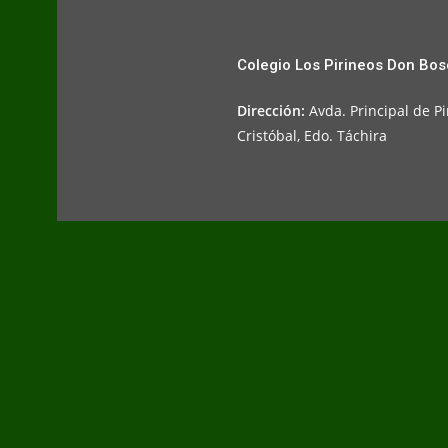
Colegio Los Pirineos Don Bo
Dirección:
Avda. Principal de Pi
Cristóbal, Edo. Táchira
S
p
i
l
l
e
n
u