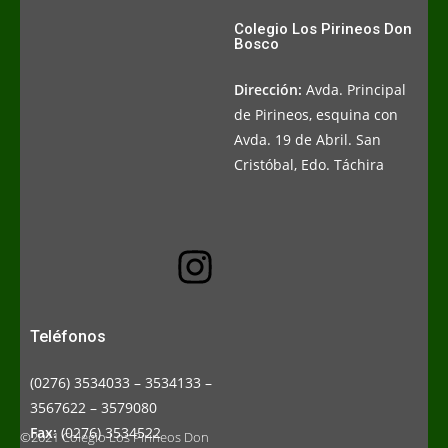
Colegio Los Pirineos Don
Bosco
Dirección:
Avda. Principal
de Pirineos, esquina con
Avda. 19 de Abril. San
Cristóbal, Edo. Táchira
Teléfonos
(0276) 3534033 – 3534133 –
3567622 – 3579080
Fax:
(0276) 3534522
©2021 Colegio Los Pirineos Don