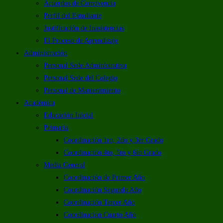
Acuerdos de Convivencia
Perfil del Estudiante
Justificación de Inasistencias
El Proceso de Aprendizaje
Administración
Personal Sede Administrativa
Personal Sede del Colegio
Personal de Mantenimiento
Académica
Educación Inicial
Primaria
Coordinación 1ro, 2do y 3er Grado
Coordinación 4to, 5to y 6to Grado
Media General
Coordinación de Primer Año
Coordinación Segundo Año
Coordinación Tercer Año
Coordinacion Cuarto Año