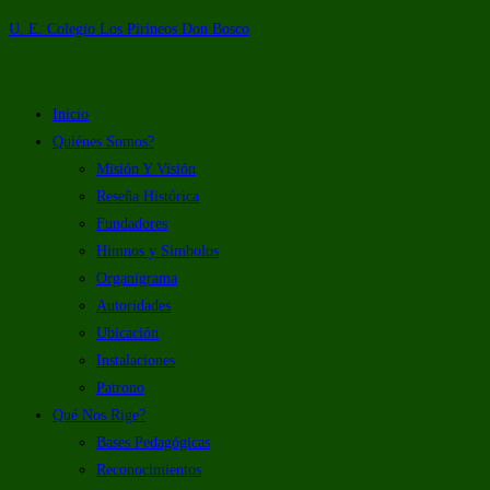
U. E. Colegio Los Pirineos Don Bosco
Inicio
Quiénes Somos?
Misión Y Visión
Reseña Histórica
Fundadores
Himnos y Simbolos
Organigrama
Autoridades
Ubicación
Instalaciones
Patrono
Qué Nos Rige?
Bases Pedagógicas
Reconocimientos