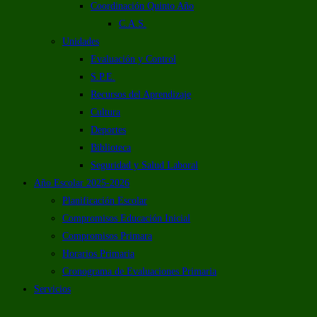
Coordinación Quinto Año
C.A.S.
Unidades
Evaluación y Control
S.P.E.
Recursos del Aprendizaje
Cultura
Deportes
Biblioteca
Seguridad y Salud Laboral
Año Escolar 2025-2026
Planificación Escolar
Compromisos Educación Inicial
Compromisos Primara
Horarios Primaria
Cronograma de Evaluaciones Primaria
Servicios