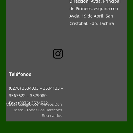
Dirección:
Avda. Principal
de Pirineos, esquina con
Avda. 19 de Abril. San
Cristóbal, Edo. Táchira
Teléfonos
(0276) 3534033 – 3534133 –
3567622 – 3579080
Fax:
(0276) 3534522
©2021 Colegio Los Pirineos Don
Bosco - Todos Los Derechos
Reservados