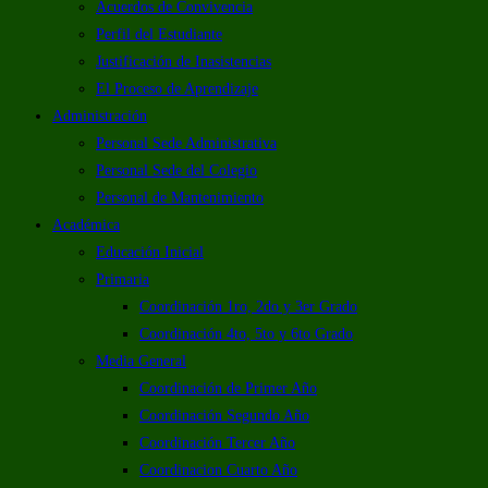
Acuerdos de Convivencia
Perfil del Estudiante
Justificación de Inasistencias
El Proceso de Aprendizaje
Administración
Personal Sede Administrativa
Personal Sede del Colegio
Personal de Mantenimiento
Académica
Educación Inicial
Primaria
Coordinación 1ro, 2do y 3er Grado
Coordinación 4to, 5to y 6to Grado
Media General
Coordinación de Primer Año
Coordinación Segundo Año
Coordinación Tercer Año
Coordinacion Cuarto Año