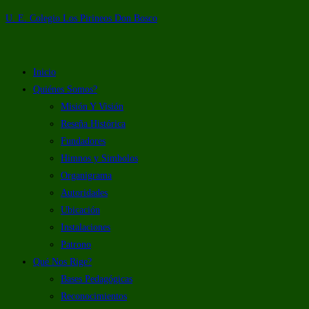
U. E. Colegio Los Pirineos Don Bosco
Inicio
Quiénes Somos?
Misión Y Visión
Reseña Histórica
Fundadores
Himnos y Simbolos
Organigrama
Autoridades
Ubicación
Instalaciones
Patrono
Qué Nos Rige?
Bases Pedagógicas
Reconocimientos