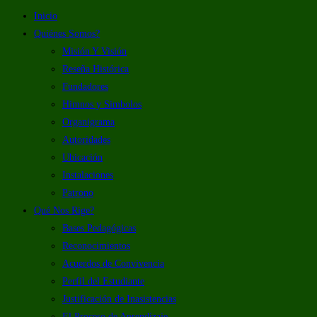
Inicio
Quiénes Somos?
Misión Y Visión
Reseña Histórica
Fundadores
Himnos y Simbolos
Organigrama
Autoridades
Ubicación
Instalaciones
Patrono
Qué Nos Rige?
Bases Pedagógicas
Reconocimientos
Acuerdos de Convivencia
Perfil del Estudiante
Justificación de Inasistencias
El Proceso de Aprendizaje