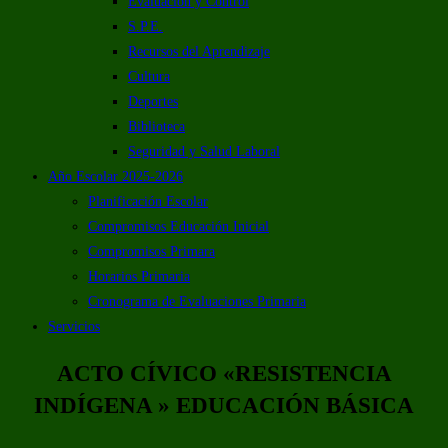
Evaluación y Control
S.P.E.
Recursos del Aprendizaje
Cultura
Deportes
Biblioteca
Seguridad y Salud Laboral
Año Escolar 2025-2026
Planificación Escolar
Compromisos Educación Inicial
Compromisos Primara
Horarios Primaria
Cronograma de Evaluaciones Primaria
Servicios
ACTO CÍVICO «RESISTENCIA
INDÍGENA » EDUCACIÓN BÁSICA