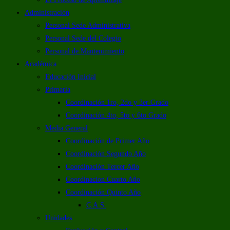
Administración
Personal Sede Administrativa
Personal Sede del Colegio
Personal de Mantenimiento
Académica
Educación Inicial
Primaria
Coordinación 1ro, 2do y 3er Grado
Coordinación 4to, 5to y 6to Grado
Media General
Coordinación de Primer Año
Coordinación Segundo Año
Coordinación Tercer Año
Coordinacion Cuarto Año
Coordinación Quinto Año
C.A.S.
Unidades